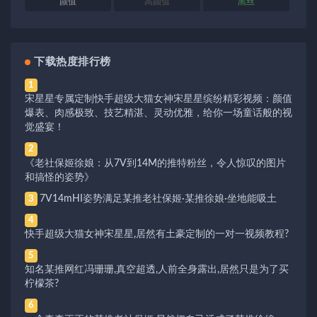
颜值
高颜值
黑丝
下载热度排行榜
1
宋星星专属定制快手超级大猫女神宋星星缤纷精彩视频：颜值
爆表、肉感极致、技艺精湛、灵动优雅，给你一场童话般的视
觉盛宴！
2
《老社保姬徐娘：从7V到14M的推特粉丝，令人惊叹的图片
和搞怪的姿势》
7V14mHI姿势满足某推老社保姬·某推徐娘·坐地能吸土
3
4
快手超级大猫女神宋星星,居然有土豪定制的一对一视频教程?
5
知名某推网红冯珊珊,真空超透,人前全身露出,居然只是为了买
柠檬茶?
6