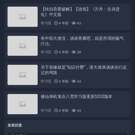
【转自吾爱破解】【游戏】《方舟：生存进
化》中文版
学习区
4 年前
43
有中医大佬没，谈谈香囊吧，就是所谓的服气
疗法。
学习区
4 年前
28
关于装修就是“知识付费”，请大佬来谈谈你们走
过的弯路
学习区
4 年前
24
修仙单机鬼谷八荒学习版更新1032版本
学习区
4 年前
24
发表回复