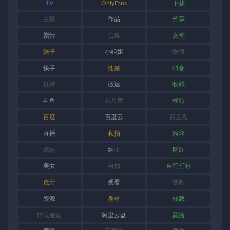
1V
OnlyFans
下载
主播
作品
分享
剧情
合集
女神
妹子
小姐姐
微博
快手
性感
抖音
推特
搬运
收藏
斗鱼
有尺度
模特
百度
百度云
百度盘
直播
私拍
粉丝
精选
绅士
网红
美女
自拍
自行打包
虎牙
观看
视频
资源
身材
转载
转载搬运
阿里云盘
露脸