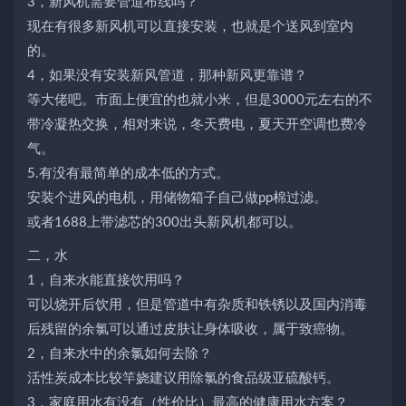
3，新风机需要管道布线吗？
现在有很多新风机可以直接安装，也就是个送风到室内
的。
4，如果没有安装新风管道，那种新风更靠谱？
等大佬吧。市面上便宜的也就小米，但是3000元左右的不
带冷凝热交换，相对来说，冬天费电，夏天开空调也费冷
气。
5.有没有最简单的成本低的方式。
安装个进风的电机，用储物箱子自己做pp棉过滤。
或者1688上带滤芯的300出头新风机都可以。
二，水
1，自来水能直接饮用吗？
可以烧开后饮用，但是管道中有杂质和铁锈以及国内消毒
后残留的余氯可以通过皮肤让身体吸收，属于致癌物。
2，自来水中的余氯如何去除？
活性炭成本比较竿娆建议用除氯的食品级亚硫酸钙。
3，家庭用水有没有（性价比）最高的健康用水方案？