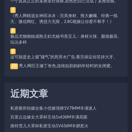
一个真真正正的某推老社保姬,居然把自己活成了某推徐娘。
7
《秀人网精选女神田冰冰：完美身材、熊大嫩嘴、经典一线
天、微信网红、诱惑力无限，2.8G视频让你爱不释手！》
8
极品尤物御姐成熟主妇尤秘书美宝儿：身材火辣、颜值极高、
玩法多样
9
这可能是史上最“骚气”的死库水广告,看完保证你笑掉大牙。
秀人网巨王俪丁有色,连续短剧妈妈年轻时的女闺蜜。
10
近期文章
私密厕所拍摄合集小优被强撩1V784M丰满迷人
百度云边缘女大罩杯互动1v636M丰满晃眼
推特雪儿大罩杯私密互动1V636M丰腴惹火