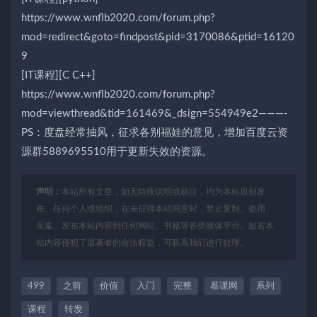
https://www.wnflb2020.com/forum.php?
mod=redirect&goto=findpost&pid=3170086&ptid=16120
9
[IT课程][C C++]
https://www.wnflb2020.com/forum.php?
mod=viewthread&tid=161469&_dsign=554949e2———-
PS：度盘经常抽风，征求各别福娃的意见，增加百度云资
源群5889695510用于更新失效的资源。
声明：
本站所有文章，如无特殊说明或标注，均为本站原创发
布。任何个人或组织，在未征得本站同意时，禁止复制、盗用、
采集、发布本站内容到任何网站、书籍等各类媒体平台。如若本
站内容侵犯了原著者的合法权益，可联系我们进行处理。
499
之前
价值
入门
完整
慕课网
系列
课程
转发