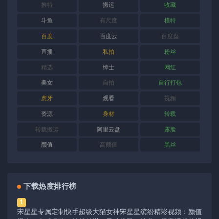
推特
搬运
收藏
斗鱼
有尺度
模特
百度
百度云
百度盘
直播
私拍
粉丝
精选
绅士
网红
美女
自拍
自行打包
虎牙
观看
视频
资源
身材
转载
转载搬运
阿里云盘
露脸
颜值
高颜值
黑丝
下载热度排行榜
1
宋星星专属定制快手超级大猫女神宋星星缤纷精彩视频：颜值