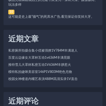
极品尤物御姐成熟主妇尤秘书美宝儿：身材火辣、颜值极高、
玩法多样
10
这可能是史上最“骚气”的死库水广告,看完保证你笑掉大牙。
近期文章
私密厕所拍摄合集小优被强撩1V784M丰满迷人
百度云边缘女大罩杯互动1v636M丰满晃眼
推特雪儿大罩杯私密互动1V636M丰腴惹火
模特私拍婕咪美容室146P1V803M绝色尤物
校园女神楼道内嘴艺表演488M高清实录1V直击
近期评论