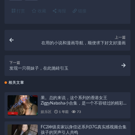
打赏
收藏
海报
链接
上一篇
在用的小说和漫画导航，顺便求下好文好漫画
下一篇
发现一只萌妹子，在此抛砖引玉
相关文章
果。总的来说，这个系列的香港女王
ZiggyNatasha小合集，是一个不容错过的精彩系
列，让人大饱眼福，绝对是值得下载收藏的经
娱乐区
1 年前
73
典之作！
FC2神级卖家以身偿还系列37G真实感视频合集
孩子的哭声引人共鸣