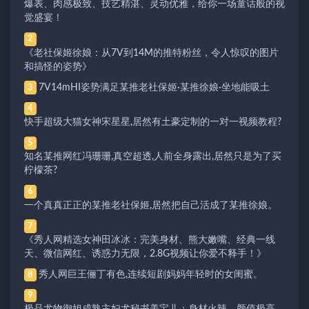
爆表、肉感极致、技艺精湛、灵动优雅，给你一场童话般的视
觉盛宴！
2
《老社保姬徐娘：从7V到14M的推特粉丝，令人惊叹的图片
和搞怪的姿势》
7V14mHI姿势满足某推老社保姬·某推徐娘·坐地能吸土
3
4
快手超级大猫女神宋星星,居然有土豪定制的一对一视频教程?
5
知名某推网红冯珊珊,真空超透,人前全身露出,居然只是为了买
柠檬茶?
6
一个真真正正的某推老社保姬,居然把自己活成了某推徐娘。
7
《秀人网精选女神田冰冰：完美身材、熊大嫩嘴、经典一线
天、微信网红、诱惑力无限，2.8G视频让你爱不释手！》
秀人网巨王俪丁有色,连续短剧妈妈年轻时的女闺蜜。
8
9