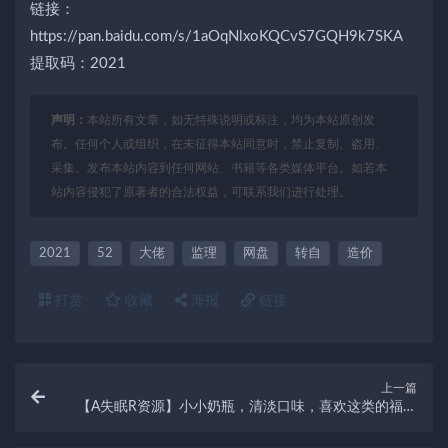
链接：
https://pan.baidu.com/s/1aOqNlxoKQCvS7GQH9k7SKA
提取码：2021
声明：
本站所有文章，如无特殊说明或标注，均为本站原创发
布。任何个人或组织，在未征得本站同意时，禁止复制、盗用、
采集、发布本站内容到任何网站、书籍等各类媒体平台。如若本
站内容侵犯了原著者的合法权益，可联系我们进行处理。
2021
52
大佬
监理
网盘
转自
造价
打赏
收藏
海报
链接
上一篇
【A失眠R资源】小小奶瓶，清淡口味，喜欢这类的福友
来