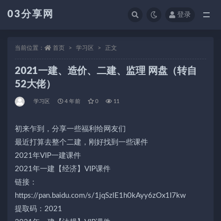
03分享网
登录
全部
当前位置：
首页
学习区
正文
2021一建、造价、二建、监理 网盘（转自
52大佬）
学习区
4 年前
0
11
初来乍到，分享一些福利给网友们
最近打算去整个二建，刚好找到一些课件
2021年VIP一建课件
2021年一建【经济】VIP课件
链接：
https://pan.baidu.com/s/1jqSzlE1h0kAyy6zOx1I7kw
提取码：2021