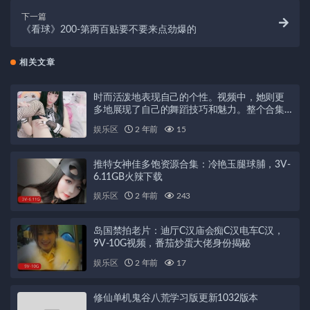
下一篇
《看球》200-第两百贴要不要来点劲爆的
相关文章
时而活泼地表现自己的个性。视频中，她则更
多地展现了自己的舞蹈技巧和魅力。整个合集
精选了小奈奈最好的表演，可以让粉丝们更好
娱乐区
2 年前
15
地了解她的舞蹈风格和个人特点。如果你是小
奈奈的粉丝，或者对舞蹈表演感兴趣，那么这
套合集视频一定不容错过。快来赏识她的努力
推特女神佳多饱资源合集：冷艳玉腿球脯，3V-
和才华吧！
6.11GB火辣下载
娱乐区
2 年前
243
岛国禁拍老片：迪厅C汉庙会痴C汉电车C汉，
9V-10G视频，番茄炒蛋大佬身份揭秘
娱乐区
2 年前
17
修仙单机鬼谷八荒学习版更新1032版本