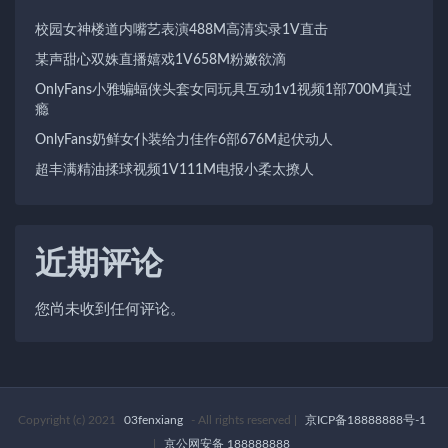
校园女神楼道内嘴艺表演488M高清实录1V直击
某声甜心双姝直播嬉戏1V658M粉嫩欲滴
OnlyFans小雅蝙蝠侠头套女同玩具互动1v1视频1部700M真过
瘾
OnlyFans奶鲜女仆装给力佳作6部676M起伏动人
超丰满精油揉球视频1V111M电报小柔太撩人
近期评论
您尚未收到任何评论。
Copyright (c) 2021
03fenxiang
- All rights reserved
|
京ICP备18888888号-1
|
京公网安备 188888888