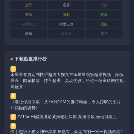
虎牙
观看
视频
资源
身材
转载
转载搬运
阿里云盘
露脸
颜值
高颜值
黑丝
下载热度排行榜
1
宋星星专属定制快手超级大猫女神宋星星缤纷精彩视频：颜值
爆表、肉感极致、技艺精湛、灵动优雅，给你一场童话般的视
觉盛宴！
2
《老社保姬徐娘：从7V到14M的推特粉丝，令人惊叹的图片
和搞怪的姿势》
7V14mHI姿势满足某推老社保姬·某推徐娘·坐地能吸土
3
4
快手超级大猫女神宋星星,居然有土豪定制的一对一视频教程?