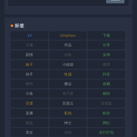
标签
1V
OnlyFans
下载
主播
作品
分享
剧情
合集
女神
妹子
小姐姐
微博
快手
性感
抖音
推特
搬运
收藏
斗鱼
有尺度
模特
百度
百度云
百度盘
直播
私拍
粉丝
精选
绅士
网红
美女
自拍
自行打包