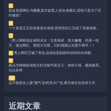
5
知名某推网红冯珊珊,真空超透,人前全身露出,居然只是为了买
柠檬茶?
6
一个真真正正的某推老社保姬,居然把自己活成了某推徐娘。
7
《秀人网精选女神田冰冰：完美身材、熊大嫩嘴、经典一线
天、微信网红、诱惑力无限，2.8G视频让你爱不释手！》
秀人网巨王俪丁有色,连续短剧妈妈年轻时的女闺蜜。
8
9
极品尤物御姐成熟主妇尤秘书美宝儿：身材火辣、颜值极高、
玩法多样
10
这可能是史上最“骚气”的死库水广告,看完保证你笑掉大牙。
近期文章