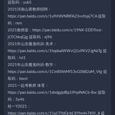
提取码：yub5
2021河南山香教师招聘：
https://pan.baidu.com/s/1u9rFdVNRtFA23vvfopj7CA 提取
码：rxrn
2021教师派：https://pan.baidu.com/s/19NX-EDDTnce-
jCFChkqGjg 提取码：ej96
2021年山东魔鬼特训-美术：
https://pan.baidu.com/s/1hqdxaIWWvQ1oPKV2JgNzTg 提
取码：lst1
2021年山东魔鬼特训-数学：
https://pan.baidu.com/s/1Cm8ShhMf13sG0bB2aM_Vtg 提
取码：bwoi
2021一起考教师 体育：
https://pan.baidu.com/s/1dndgpjdBp1lPrpINACb-Bw 提取
码：3y46
桂一Y2021：
https://pan.baidu.com/s/15a1TPdQvhC8Yhn4s7KIV_A 提