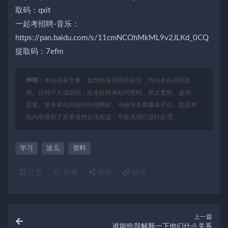
取码：qxit
一起考招聘-音乐：
https://pan.baidu.com/s/11cmNCOhMkML9v2JLKd_0CQ
提取码：7efm
声明：
本站所有文章，如无特殊说明或标注，均为本站原创发
布。任何个人或组织，在未征得本站同意时，禁止复制、盗用、
采集、发布本站内容到任何网站、书籍等各类媒体平台。如若本
站内容侵犯了原著者的合法权益，可联系我们进行处理。
学习
波儿
资料
打赏
收藏
海报
链接
上一篇
谁能给我解释一下他们什么关系