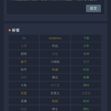
标签
1V
OnlyFans
下载
主播
作品
分享
剧情
合集
女神
妹子
小姐姐
微博
快手
性感
抖音
推特
搬运
收藏
斗鱼
有尺度
模特
百度
百度云
百度盘
直播
私拍
粉丝
精选
绅士
网红