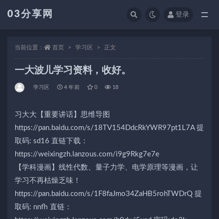
03分享网
登录
全部
当前位置：
首页
学习区
正文
一大波儿学习资料，收好。
学习区
4 年前
0
18
习大大【重要讲话】思维导图
https://pan.baidu.com/s/18TV154DdcRkYWR97pt1L7A 提
取码: sd16 直链下载：
https://weixingzh.lanzous.com/i9g9Rkg7e7e
【学科漫画】线性代数、量子力学、电学原理等漫画，让
学习不再枯燥乏味！
https://pan.baidu.com/s/1F8faJmo34ZaHB5rohTWDrQ 提
取码: nnfh 直链：