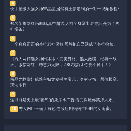
4
快手超级大猫女神宋星星,居然有土豪定制的一对一视频教程?
5
知名某推网红冯珊珊,真空超透,人前全身露出,居然只是为了买
柠檬茶?
6
一个真真正正的某推老社保姬,居然把自己活成了某推徐娘。
7
《秀人网精选女神田冰冰：完美身材、熊大嫩嘴、经典一线
天、微信网红、诱惑力无限，2.8G视频让你爱不释手！》
8
极品尤物御姐成熟主妇尤秘书美宝儿：身材火辣、颜值极高、
玩法多样
9
这可能是史上最“骚气”的死库水广告,看完保证你笑掉大牙。
秀人网巨王俪丁有色,连续短剧妈妈年轻时的女闺蜜。
10