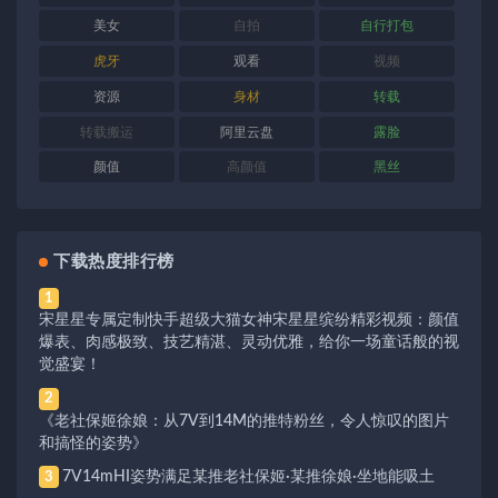
美女
自拍
自行打包
虎牙
观看
视频
资源
身材
转载
转载搬运
阿里云盘
露脸
颜值
高颜值
黑丝
下载热度排行榜
1
宋星星专属定制快手超级大猫女神宋星星缤纷精彩视频：颜值
爆表、肉感极致、技艺精湛、灵动优雅，给你一场童话般的视
觉盛宴！
2
《老社保姬徐娘：从7V到14M的推特粉丝，令人惊叹的图片
和搞怪的姿势》
7V14mHI姿势满足某推老社保姬·某推徐娘·坐地能吸土
3