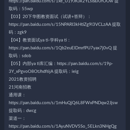
https://pan.baidu.com/s/1xe_U19JR3k2YLsdaJUfOOw 提
取码：55wp
【03】20下华图教资面试（试讲+答辩）：
https://pan.baidu.com/s/15NPARI3kHtiZg9l3VCLzAA 提取
码：zgk9
【04】教资面试ya ti-学科ya ti：
https://pan.baidu.com/s/1Qb2euElDmrfPU7yax7j0vQ 提
取码：sdob
【05】内部ya ti库汇编：https://pan.baidu.com/s/19p-
3Y_xPgvoO8OtJhdf6jA 提取码：ieig
2021教资招聘
21河南招教
通用课：
https://pan.baidu.com/s/1mHuQjQ6L8FWxPNDqw2Jjsw
提取码：dwcg
渠道一：
https://pan.baidu.com/s/1AyuNVDV5So_5ELkn3NHgQg