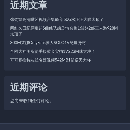
近期文章
张钧甯高清嘴艺视频合集88部50G水汪汪大眼太顶了
网红久田纪原唯超S曲线诱惑剧情合集16部+2部三人游928M
太顶了
300M莱娜OnlyFans撩人SOLO1V绝世身材
全网大神厕所徒手接黄金实拍1V223M味太冲了
可可幂推特灰丝名媛视频542MB1部逆天大杯
近期评论
您尚未收到任何评论。