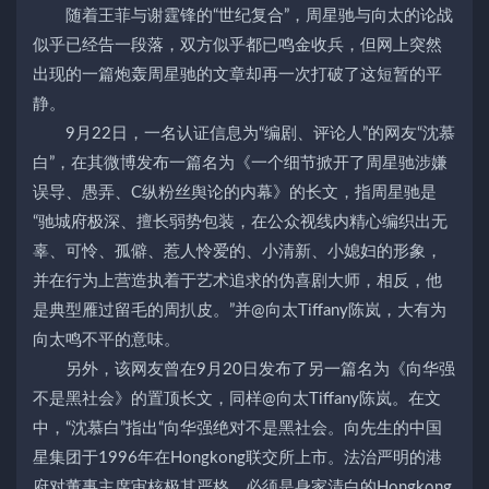
随着王菲与谢霆锋的“世纪复合”，周星驰与向太的论战
似乎已经告一段落，双方似乎都已鸣金收兵，但网上突然
出现的一篇炮轰周星驰的文章却再一次打破了这短暂的平
静。
9月22日，一名认证信息为“编剧、评论人”的网友“沈慕
白”，在其微博发布一篇名为《一个细节掀开了周星驰涉嫌
误导、愚弄、C纵粉丝舆论的内幕》的长文，指周星驰是
“驰城府极深、擅长弱势包装，在公众视线内精心编织出无
辜、可怜、孤僻、惹人怜爱的、小清新、小媳妇的形象，
并在行为上营造执着于艺术追求的伪喜剧大师，相反，他
是典型雁过留毛的周扒皮。”并@向太Tiffany陈岚，大有为
向太鸣不平的意味。
另外，该网友曾在9月20日发布了另一篇名为《向华强
不是黑社会》的置顶长文，同样@向太Tiffany陈岚。在文
中，“沈慕白”指出“向华强绝对不是黑社会。向先生的中国
星集团于1996年在Hongkong联交所上市。法治严明的港
府对董事主席审核极其严格，必须是身家清白的Hongkong