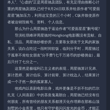
本人”、“心虚的”正是周星驰及团队，有充足理由推断心计
重的周星驰及团队已经于8月26日联系并给原作者“可爱面
星星”施加压力，利用这宝贵的三个小时，C纵并致使原作
者被迫销毁账号、资料、个人信息。
那么为什么周星驰急于逼迫作者“可爱面星星”删号呢?
导演杜琪峰评周星驰对Hongkong电影圈没有贡献、自
私、没品。周星驰炒楼炒房，主要靠女朋友于文凤的家族
关系，说白点吃过一段时间软饭，临到分手时，周星驰过
于孤寒不肯给女朋友“分手费”(七千万港币的炒楼佣金)，最
后只付了七分之一。
这显然是极端利己主义者的表现，周星驰算计兄弟、
算计恩师、算计伯乐、算计前辈、算计枕边人，结果算计
成一个孑然一身的孤家寡人。
他戏内以喜剧电影出身，戏外更像是不折不扣的巴尔
扎克《人间喜剧》中的吝啬鬼葛朗台，周星驰已经没有任
何朋友，所有曾经的朋友关系都湮灭化作埋葬在那栋山顶
别墅的小金库里，他只有守护着闪闪发光的金币，才能正