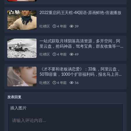
2022重启药王天棺·4K国语·原画鲜艳·倍速播放
吐槽区
4 年前
39
一站式获取月球陨落高清资源，多开空间，阿
里云盘，抢码神器，驾考宝典，群友收集等一
站式资源分享
吐槽区
4 年前
49
《才不要和老板谈恋爱》：33集，阿里云盘，
50TB容量，1000个扩容福利码，报名马上开
始！
吐槽区
4 年前
56
发表回复
插入图片