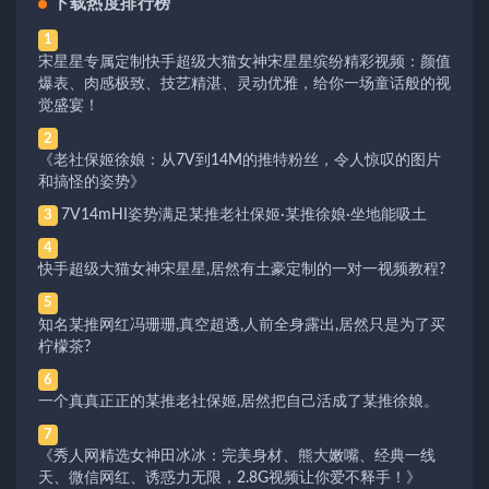
下载热度排行榜
1
宋星星专属定制快手超级大猫女神宋星星缤纷精彩视频：颜值
爆表、肉感极致、技艺精湛、灵动优雅，给你一场童话般的视
觉盛宴！
2
《老社保姬徐娘：从7V到14M的推特粉丝，令人惊叹的图片
和搞怪的姿势》
7V14mHI姿势满足某推老社保姬·某推徐娘·坐地能吸土
3
4
快手超级大猫女神宋星星,居然有土豪定制的一对一视频教程?
5
知名某推网红冯珊珊,真空超透,人前全身露出,居然只是为了买
柠檬茶?
6
一个真真正正的某推老社保姬,居然把自己活成了某推徐娘。
7
《秀人网精选女神田冰冰：完美身材、熊大嫩嘴、经典一线
天、微信网红、诱惑力无限，2.8G视频让你爱不释手！》