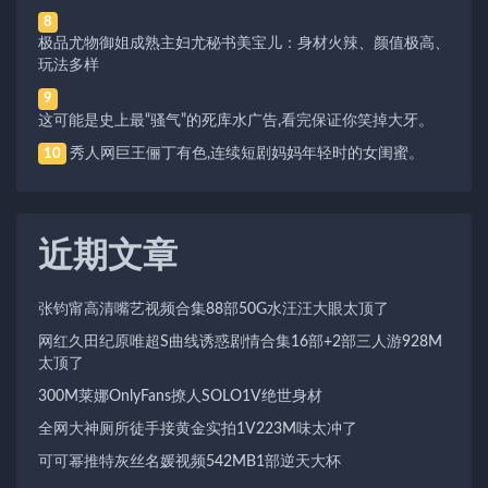
8
极品尤物御姐成熟主妇尤秘书美宝儿：身材火辣、颜值极高、
玩法多样
9
这可能是史上最“骚气”的死库水广告,看完保证你笑掉大牙。
秀人网巨王俪丁有色,连续短剧妈妈年轻时的女闺蜜。
10
近期文章
张钧甯高清嘴艺视频合集88部50G水汪汪大眼太顶了
网红久田纪原唯超S曲线诱惑剧情合集16部+2部三人游928M
太顶了
300M莱娜OnlyFans撩人SOLO1V绝世身材
全网大神厕所徒手接黄金实拍1V223M味太冲了
可可幂推特灰丝名媛视频542MB1部逆天大杯