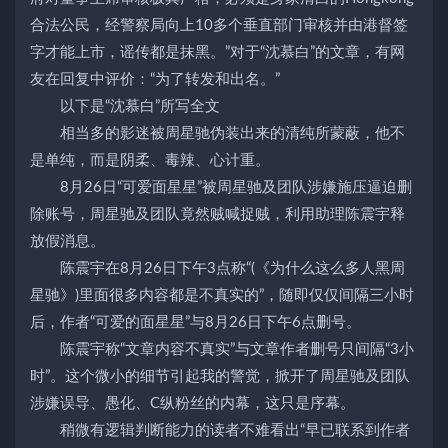
合法公民，经警察局向上10多个垂直部门审核并由港督签
字才能上市，谣传都是抹黑。”对于“沈慕白”的文章，有网
友在回复中评价：“为了转发和出名。”
以下是“沈慕白”所写全文
相当多的影迷被周星驰伪装出来的清纯所蒙蔽，他不
是单纯，而是阴柔、毒辣、心计重。
8月26日“可爱面星星”被周星驰及团队涉嫌施压逼迫删
除账号，周星驰及团队竟然贼喊捉贼，利用助理陈震宇释
放假消息。
陈震宇在8月26日下午3点称“(《为什么这么多人黑周
星驰》)里面很多内容都是不真实的”，随即仅仅间隔三小时
后，作者“可爱的面星星”与8月26日下午6点删号。
陈震宇称“文章内容不真实”与文章作者删号只间隔“3小
时”。这个微小的细节引起我的警觉，掀开了周星驰及团队
涉嫌误导、愚化、C纵粉丝的内幕，这只是序幕。
稍微有逻辑判断能力的读者不难看出“早已联系到作者