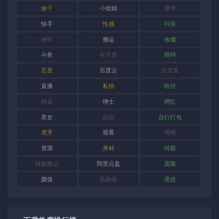
妹子
小姐姐
微博
快手
性感
抖音
推特
搬运
收藏
斗鱼
有尺度
模特
百度
百度云
百度盘
直播
私拍
粉丝
精选
绅士
网红
美女
自拍
自行打包
虎牙
观看
视频
资源
身材
转载
转载搬运
阿里云盘
露脸
颜值
高颜值
黑丝