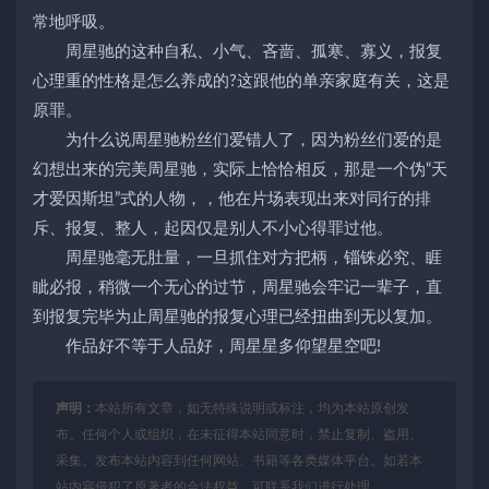
常地呼吸。
周星驰的这种自私、小气、吝啬、孤寒、寡义，报复
心理重的性格是怎么养成的?这跟他的单亲家庭有关，这是
原罪。
为什么说周星驰粉丝们爱错人了，因为粉丝们爱的是
幻想出来的完美周星驰，实际上恰恰相反，那是一个伪“天
才爱因斯坦”式的人物，，他在片场表现出来对同行的排
斥、报复、整人，起因仅是别人不小心得罪过他。
周星驰毫无肚量，一旦抓住对方把柄，锱铢必究、睚
眦必报，稍微一个无心的过节，周星驰会牢记一辈子，直
到报复完毕为止周星驰的报复心理已经扭曲到无以复加。
作品好不等于人品好，周星星多仰望星空吧!
声明：
本站所有文章，如无特殊说明或标注，均为本站原创发
布。任何个人或组织，在未征得本站同意时，禁止复制、盗用、
采集、发布本站内容到任何网站、书籍等各类媒体平台。如若本
站内容侵犯了原著者的合法权益，可联系我们进行处理。