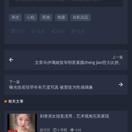
再次
心机
星驰
炮轰
自私没品
打赏
收藏
海报
链接
上一篇
文章马伊璃姚笛等明星素颜zheng jian照大比拼。
下一篇
曝光徐若瑄早年有尺度写真 被塑造为性感偶像
相关文章
刺青美女报复渣男，艺术视角完美展现
娱乐区
1 年前
114