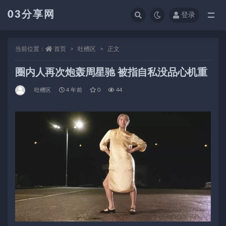
03分享网
登录
全部
当前位置：
首页
吐槽区
正文
圈内人再次炮轰周星驰 被指自私没品心机重
吐槽区
4 年前
0
44