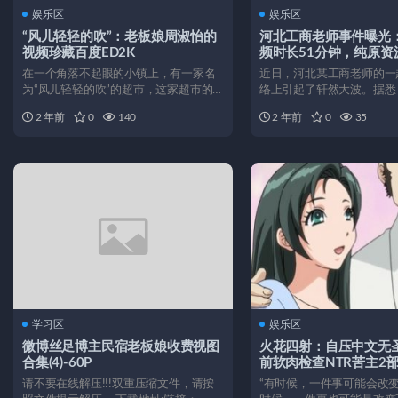
娱乐区
娱乐区
“风儿轻轻的吹”：老板娘周淑怡的
河北工商老师事件曝光
视频珍藏百度ED2K
频时长51分钟，纯原资
在一个角落不起眼的小镇上，有一家名
近日，河北某工商老师的一
为“风儿轻轻的吹”的超市，这家超市的
络上引起了轩然大波。据悉
老板娘叫周淑怡。周淑怡...
嫌与一家发廊发生不正当关..
2 年前
0
140
2 年前
0
35
学习区
娱乐区
微博丝足博主民宿老板娘收费视图
火花四射：自压中文无
合集(4)-60P
前软肉检查NTR苦主2
请不要在线解压!!!双重压缩文件，请按
“有时候，一件事可能会改