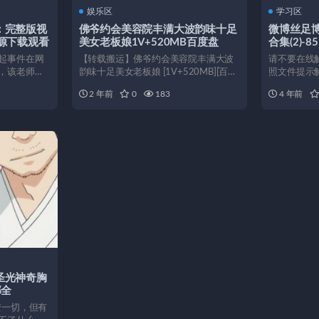
娱乐区
学习区
：完整版视
佛爷约会美容院丰满大波韵味十足
微博丝足
源下载观看
美女老板娘1V+520MB百度盘
合集(2)-85
起事件在网
【转载搬运】佛爷约会美容院丰满大波
请不要在线解
，该老师涉
韵味十足美女老板娘 [1V+520MB][百度
照文件提示解
.
盘] 大家好...
https://p...
2 年前
0
183
4 年前
圣光神奇胸
部全
变一切，但有