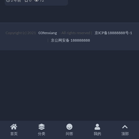
2 年前
0
72
Copyright (c) 2021
03fenxiang
- All rights reserved
|
京ICP备18888888号-1
|
京公网安备 188888888
首页
分类
问答
我的
顶部