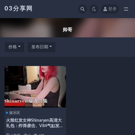
03分享网
登录
全部
帅哥
价格
发布日期
娱乐区
火辣红发女神Shinaryen高清大
礼包：炸弹袭击、V84气缸发动
机、法拉利跑车，家务游戏同欢